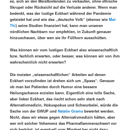
es, sich an den Meistbietenden zu verkaufen, ohne ethische
Skrupel oder Rücksicht auf die Verluste anderer. Wenn man
bedenkt, was der lustige Eckhart während der Pandemie
geleistet hat und wie das „deutsche Volk“ (ebenso wie
Mai-
Thi
) seine Studien finanziert hat, kann man unseren
nördlichen Nachbarn nur empfehlen, in Zukunft genauer
hinzuschauen, über wen sie ihr Füllhorn ausschütten.
Was können wir vom lustigen Eckhart also wissenschaftlich
bzw. fachlich erwarten, oder besser, was können wir von ihm
wahrscheinlich nicht erwarten?
Die meisten „wissenschaftlichen“ Arbeiten auf denen
Eckhart vorzufinden ist drehen sich um „Spass“. Genauer
ob man bei Patienten durch Humor eine bessere
Heilungschance erzielen kann. Eigentlich eine tolle Sache,
aber lieber Eckhart, das riecht schon sehr stark nach
Alternativmedizin, Hokuspokus und Schwurbelei, würde die
Sache von der GWUP und
Natalie Grams
bewertet werden.
Nicht, dass wir etwas gegen Alternativmedizin hätten, aber
wer mit solcher Vehemenz das Pharmaflammenschwert vor
sich herträgt, ist eventuell vom Mindset her nicht dazu