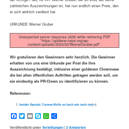
zahlreichen Auszeichnungen ist, hat nun endlich einen Preis, den
er sich wirklich verdient hat.
URKUNDE Werner Gruber
Unexpected server response (429) while retrieving PDF
"https://goldene-nase.org/wp-
content/uploads/2024/02/WernerGruber.pdf".
Wir gratulieren den Gewinnern sehr herzlich.
Die Gewinner
erhalten von uns eine Urkunde per Post die ihre
Auszeichnung bestätigt, inklusive einer goldenen Clownnase
die bei allen öffentlichen Auftritten getragen werden soll, um
sie eindeutig als PR-Clown zu identifizieren zu können.
Referenzen:
Insider Spezial: Corona-Welle so hoch wie noch nie
[
↩
]
Facebook
Twitter
Email
Skype
WhatsApp
Teilen
Veröffentlicht unter
Verleihungen
|
3
Antworten