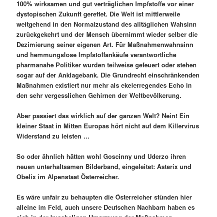
100% wirksamen und gut verträglichen Impfstoffe vor einer
dystopischen Zukunft gerettet. Die Welt ist mittlerweile
weitgehend in den Normalzustand des alltäglichen Wahsinn
zurückgekehrt und der Mensch übernimmt wieder selber die
Dezimierung seiner eigenen Art. Für Maßnahmenwahnsinn
und hemmungslose Impfstoffankäufe verantwortliche
pharmanahe Politiker wurden teilweise gefeuert oder stehen
sogar auf der Anklagebank. Die Grundrecht einschränkenden
Maßnahmen existiert nur mehr als ekelerregendes Echo in
den sehr vergesslichen Gehirnen der Weltbevölkerung.
Aber passiert das wirklich auf der ganzen Welt? Nein! Ein
kleiner Staat in Mitten Europas hört nicht auf dem Killervirus
Widerstand zu leisten …
So oder ähnlich hätten wohl Goscinny und Uderzo ihren
neuen unterhaltsamen Bilderband, eingeleitet: Asterix und
Obelix im Alpenstaat Österreicher.
Es wäre unfair zu behaupten die Österreicher stünden hier
alleine im Feld, auch unsere Deutschen Nachbarn haben es