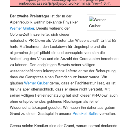
embedder/assets/js/pdfjs/pdf.worker.min.js?ver=4.6.4".
Der zweite Preisträger
ist der in der
Alpenrepublik weithin bekannte Physiker
Werner Gruber
. Bereits während der
Corona-Zeit inszenierte. sich dieser
notorische PR-Clown als Vertreter „der Wissenschaft“ Er trat für
harte Maßnahmen, den Lockdown für Ungeimpfte und die
allgemeine „Impf“-pflicht ein und behauptete von sich die
Verbreitung des Virus und die Anzahl der Coronatoten berechnen
zu können. Den endgültigen Beweis seiner völligen
wissenschaftlichen Inkompetenz lieferte er mit der Behauptung,
dass die Genspritze einen Fremdschutz bieten würde. Wir
glauben
Werner Gruber
gerne, dass er Fachliteratur liest, es ist
für uns aber offensichtlich, dass er diese nicht versteht. Mit
seiner völligen Fehleinschätzung hat sich dieser PR-Clown auch
ohne entsprechendes goldenes Riechorgan als reiner
Wissenschaftskasperl geoutet. Wir haben ihn daher aus gutem
Grund zu einem Gastspiel in unserer
Protokoll-Satire
verholfen.
Genau solche Komiker sind der Grund, warum normal denkende