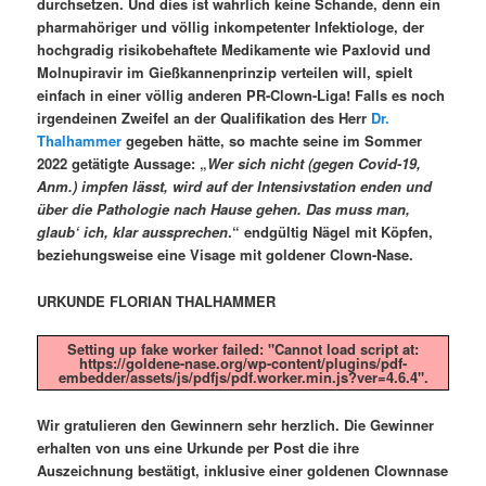
durchsetzen. Und dies ist wahrlich keine Schande, denn ein
pharmahöriger und völlig inkompetenter Infektiologe, der
hochgradig risikobehaftete Medikamente wie Paxlovid und
Molnupiravir im Gießkannenprinzip verteilen will, spielt
einfach in einer völlig anderen PR-Clown-Liga! Falls es noch
irgendeinen Zweifel an der Qualifikation des Herr
Dr.
Thalhammer
gegeben hätte, so machte seine im Sommer
2022 getätigte Aussage: „
Wer sich nicht (gegen Covid-19,
Anm.) impfen lässt, wird auf der Intensivstation enden und
über die Pathologie nach Hause gehen. Das muss man,
glaub‘ ich, klar aussprechen
.“ endgültig Nägel mit Köpfen,
beziehungsweise eine Visage mit goldener Clown-Nase.
URKUNDE FLORIAN THALHAMMER
Setting up fake worker failed: "Cannot load script at:
https://goldene-nase.org/wp-content/plugins/pdf-
embedder/assets/js/pdfjs/pdf.worker.min.js?ver=4.6.4".
Wir gratulieren den Gewinnern sehr herzlich.
Die Gewinner
erhalten von uns eine Urkunde per Post die ihre
Auszeichnung bestätigt, inklusive einer goldenen Clownnase