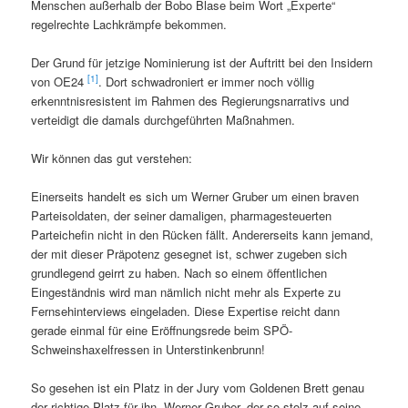
Menschen außerhalb der Bobo Blase beim Wort „Experte“
regelrechte Lachkrämpfe bekommen.
Der Grund für jetzige Nominierung ist der Auftritt bei den Insidern
[1]
von OE24
. Dort schwadroniert er immer noch völlig
erkenntnisresistent im Rahmen des Regierungsnarrativs und
verteidigt die damals durchgeführten Maßnahmen.
Wir können das gut verstehen:
Einerseits handelt es sich um Werner Gruber um einen braven
Parteisoldaten, der seiner damaligen, pharmagesteuerten
Parteichefin nicht in den Rücken fällt. Andererseits kann jemand,
der mit dieser Präpotenz gesegnet ist, schwer zugeben sich
grundlegend geirrt zu haben. Nach so einem öffentlichen
Eingeständnis wird man nämlich nicht mehr als Experte zu
Fernsehinterviews eingeladen. Diese Expertise reicht dann
gerade einmal für eine Eröffnungsrede beim SPÖ-
Schweinshaxelfressen in Unterstinkenbrunn!
So gesehen ist ein Platz in der Jury vom Goldenen Brett genau
der richtige Platz für ihn. Werner Gruber, der so stolz auf seine