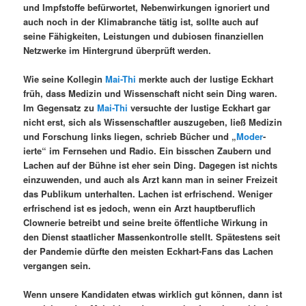
und Impfstoffe befürwortet, Nebenwirkungen ignoriert und
auch noch in der Klimabranche tätig ist, sollte auch auf
seine Fähigkeiten, Leistungen und dubiosen finanziellen
Netzwerke im Hintergrund überprüft werden.
Wie seine Kollegin
Mai-Thi
merkte auch der lustige Eckhart
früh, dass Medizin und Wissenschaft nicht sein Ding waren.
Im Gegensatz zu
Mai-Thi
versuchte der lustige Eckhart gar
nicht erst, sich als Wissenschaftler auszugeben, ließ Medizin
und Forschung links liegen, schrieb Bücher und „
Moder
-
ierte“ im Fernsehen und Radio. Ein bisschen Zaubern und
Lachen auf der Bühne ist eher sein Ding. Dagegen ist nichts
einzuwenden, und auch als Arzt kann man in seiner Freizeit
das Publikum unterhalten. Lachen ist erfrischend. Weniger
erfrischend ist es jedoch, wenn ein Arzt hauptberuflich
Clownerie betreibt und seine breite öffentliche Wirkung in
den Dienst staatlicher Massenkontrolle stellt. Spätestens seit
der Pandemie dürfte den meisten Eckhart-Fans das Lachen
vergangen sein.
Wenn unsere Kandidaten etwas wirklich gut können, dann ist