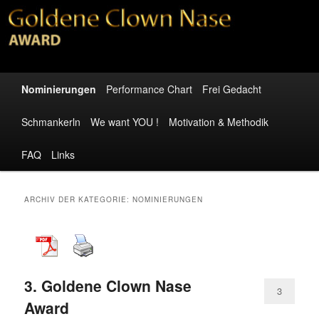
Zum
Zum
Gemeinnützige Plattform zur Aufklärung der Bevölkerung
Inhalt
sekundären
wechseln
Inhalt
wechseln
Goldene Clown Nase – Award
Hauptmenü
Nominierungen
Performance Chart
Frei Gedacht
Schmankerln
We want YOU !
Motivation & Methodik
FAQ
Links
ARCHIV DER KATEGORIE:
NOMINIERUNGEN
3. Goldene Clown Nase
3
Award