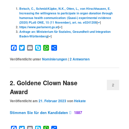
Betsch, C., Schmid-Küpke, N.K., Otten, L., von Hirschhausen, E.
Increasing the willingness to participate in organ donation through
humorous health communication: (Quasi-) experimental evidence
(2020) PLoS ONE, 15 (11 November), art. no. e0241208
[
↩
]
https://www.parlament.gv.at
[
↩
]
Anfrage an: Ministerium für Soziales, Gesundheit und Integration
Baden-Württemberg
[
↩
]
Facebook
Twitter
Email
Skype
WhatsApp
Teilen
Veröffentlicht unter
Nominierungen
|
2
Antworten
2. Goldene Clown Nase
2
Award
Veröffentlicht am
21. Februar 2023
von
Hekate
Stimmen Sie für den Kandidaten
1887
Facebook
Twitter
Email
Skype
WhatsApp
Teilen