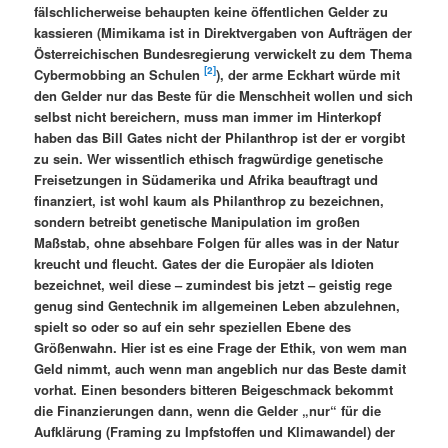
fälschlicherweise behaupten keine öffentlichen Gelder zu
kassieren (Mimikama ist in Direktvergaben von Aufträgen der
Österreichischen Bundesregierung verwickelt zu dem Thema
[2]
Cybermobbing an Schulen
), der arme Eckhart würde mit
den Gelder nur das Beste für die Menschheit wollen und sich
selbst nicht bereichern, muss man immer im Hinterkopf
haben das Bill Gates nicht der Philanthrop ist der er vorgibt
zu sein. Wer wissentlich ethisch fragwürdige genetische
Freisetzungen in Südamerika und Afrika beauftragt und
finanziert, ist wohl kaum als Philanthrop zu bezeichnen,
sondern betreibt genetische Manipulation im großen
Maßstab, ohne absehbare Folgen für alles was in der Natur
kreucht und fleucht. Gates der die Europäer als Idioten
bezeichnet, weil diese – zumindest bis jetzt – geistig rege
genug sind Gentechnik im allgemeinen Leben abzulehnen,
spielt so oder so auf ein sehr speziellen Ebene des
Größenwahn. Hier ist es eine Frage der Ethik, von wem man
Geld nimmt, auch wenn man angeblich nur das Beste damit
vorhat. Einen besonders bitteren Beigeschmack bekommt
die Finanzierungen dann, wenn die Gelder „nur“ für die
Aufklärung (Framing zu Impfstoffen und Klimawandel) der