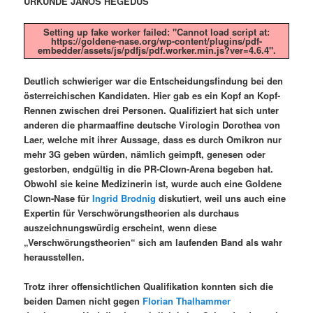
URKUNDE JANOS HEGEDÜS
Setting up fake worker failed: "Cannot load script at:
https://goldene-nase.org/wp-content/plugins/pdf-
embedder/assets/js/pdfjs/pdf.worker.min.js?ver=4.6.4".
Deutlich schwieriger war die Entscheidungsfindung bei den
österreichischen Kandidaten. Hier gab es ein Kopf an Kopf-
Rennen zwischen drei Personen. Qualifiziert hat sich unter
anderen die pharmaaffine deutsche Virologin Dorothea von
Laer, welche mit ihrer Aussage, dass es durch Omikron nur
mehr 3G geben würden, nämlich geimpft, genesen oder
gestorben, endgültig in die PR-Clown-Arena begeben hat.
Obwohl sie keine Medizinerin ist, wurde auch eine Goldene
Clown-Nase für
Ingrid Brodnig
diskutiert, weil uns auch eine
Expertin für Verschwörungstheorien als durchaus
auszeichnungswürdig erscheint, wenn diese
„Verschwörungstheorien“ sich am laufenden Band als wahr
herausstellen.
Trotz ihrer offensichtlichen Qualifikation konnten sich die
beiden Damen nicht gegen
Florian Thalhammer