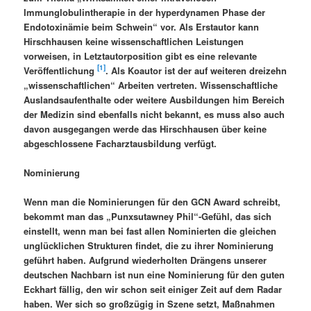
Immunglobulintherapie in der hyperdynamen Phase der
Endotoxinämie beim Schwein“ vor. Als Erstautor kann
Hirschhausen keine wissenschaftlichen Leistungen
vorweisen, in Letztautorposition gibt es eine relevante
[1]
Veröffentlichung
. Als Koautor ist der auf weiteren dreizehn
„wissenschaftlichen“ Arbeiten vertreten. Wissenschaftliche
Auslandsaufenthalte oder weitere Ausbildungen him Bereich
der Medizin sind ebenfalls nicht bekannt, es muss also auch
davon ausgegangen werde das Hirschhausen über keine
abgeschlossene Facharztausbildung verfügt.
Nominierung
Wenn man die Nominierungen für den GCN Award schreibt,
bekommt man das „Punxsutawney Phil“-Gefühl, das sich
einstellt, wenn man bei fast allen Nominierten die gleichen
unglücklichen Strukturen findet, die zu ihrer Nominierung
geführt haben. Aufgrund wiederholten Drängens unserer
deutschen Nachbarn ist nun eine Nominierung für den guten
Eckhart fällig, den wir schon seit einiger Zeit auf dem Radar
haben. Wer sich so großzügig in Szene setzt, Maßnahmen