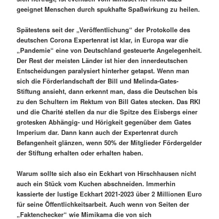
geeignet Menschen durch spukhafte Spaßwirkung zu heilen.
Spätestens seit der „Veröffentlichung“ der Protokolle des
deutschen Corona Expertenrat ist klar, in Europa war die
„Pandemie“ eine von Deutschland gesteuerte Angelegenheit.
Der Rest der meisten Länder ist hier den innerdeutschen
Entscheidungen paralysiert hinterher getapst. Wenn man
sich die Förderlandschaft der Bill und Melinda-Gates-
Stiftung ansieht, dann erkennt man, dass die Deutschen bis
zu den Schultern im Rektum von Bill Gates stecken. Das RKI
und die Charité stellen da nur die Spitze des Eisbergs einer
grotesken Abhängig- und Hörigkeit gegenüber dem Gates
Imperium dar. Dann kann auch der Expertenrat durch
Befangenheit glänzen, wenn 50% der Mitglieder Fördergelder
der Stiftung erhalten oder erhalten haben.
Warum sollte sich also ein Eckhart von Hirschhausen nicht
auch ein Stück vom Kuchen abschneiden. Immerhin
kassierte der lustige Eckhart 2021-2023 über 2 Millionen Euro
für seine Öffentlichkeitsarbeit. Auch wenn von Seiten der
„Faktenchecker“ wie Mimikama die von sich