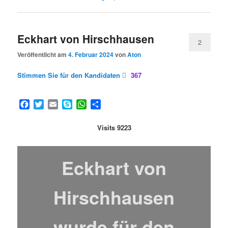
Eckhart von Hirschhausen
2
Veröffentlicht am
4. Februar 2024
von
Aton
Stimmen Sie für den Kandidaten
367
Facebook
Twitter
Email
Skype
WhatsApp
Teilen
Visits 9223
Eckhart von
Hirschhausen
wurde für den