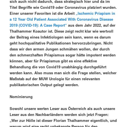
sich auch nicht dadurch, dass strategisch hier und da im
Titel Begriffe wie Covid19 oder Coronavirus platziert wurden.
Einer unserer Favoriten ist die Arbeit
„Ischemic Priapism in
a 12 Year Old Patient Associated With Coronavirus Disease
2019 (COVID-19): A Case Report“
aus dem Jahr 2022, auf der
Thalhammer Koautor ist. Diese zeigt recht klar wie wertvoll
der Beitrag eines Infektiologen sein kann, wenn es darum
geht hochqualitative Publikationen hervorzubringen. Nicht
dass wir den armen Jungen schmähen wollen, der durch
den schmerzhaften Priapismus sogar hätte impotent werden
können, aber für Priapismus gibt es eine effektive
Behandlung die von Covid19 unabhängig durchgeführt
werden kann. Also muss man sich die Frage stellen, welcher
Maßstab auf der MUW Urologie für einen relevanten
publikatorischen Output gelegt werden.
Nominierung
Sowohl unsere werten Leser aus Österreich als auch unsere
Leser aus den Nachbarländern werden sich jetzt Fragen:
„Wer zur Hölle ist dieser Florian Thalhammer eigentlich, und
warum wird eine recht unbekannte Person für den