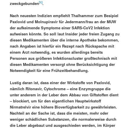
[1]
zweckgebunden
.
Nach neuesten Indizien empfiehlt Thalhammer zum Besipiel
Paxlovid und Molnupiravir für Jedermann/frau an der MUW
der aufkeimende Symptome einer SARS-CoV2 Infektion
aufweisen könnte. So soll laut Insider jeder freien Zugang zu
diesen Medikamenten über die interne Apotheke bekommen,
nach Angaben ist hierfür ein Rezept nach Rückspache mit
einem Arzt notwendig, es wurden allerdings bereits
Personen aus größeren Infektionscluster großtechnisch mit
diesen Medikamenten versorgt ohne Berücksichtigung der
Notwendigkeit für eine Frühzeitbehandlung.
Lustig daran ist, dass einer der Wirkstoffe von Paxlovid,
nämlich Ritonavir, Cytochrome – eine Enzymgruppe die
unter anderem in der Leber dem Abbau von Giftstoffen dient
– blockiert, um für den eigentlichen Hauptwirkstoff
Nirmatrelvir eine höhere Bioverfügbarkeit zu gewährleisten.
Nachteil an der Sache ist, dass die meisten, mehr oder
weniger schädlichen Substanzen, die normalerweise durch
die Leber abgebaut und ausgeschieden werden, im Körper