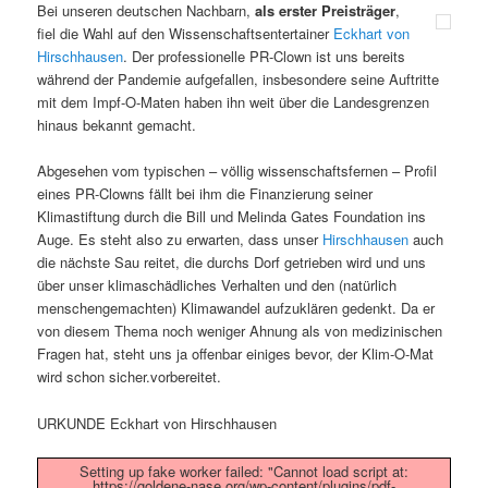
Bei unseren deutschen Nachbarn,
als erster Preisträger
,
fiel die Wahl auf den Wissenschaftsentertainer
Eckhart von
Hirschhausen
. Der professionelle PR-Clown ist uns bereits
während der Pandemie aufgefallen, insbesondere seine Auftritte
mit dem Impf-O-Maten haben ihn weit über die Landesgrenzen
hinaus bekannt gemacht.
Abgesehen vom typischen – völlig wissenschaftsfernen – Profil
eines PR-Clowns fällt bei ihm die Finanzierung seiner
Klimastiftung durch die Bill und Melinda Gates Foundation ins
Auge. Es steht also zu erwarten, dass unser
Hirschhausen
auch
die nächste Sau reitet, die durchs Dorf getrieben wird und uns
über unser klimaschädliches Verhalten und den (natürlich
menschengemachten) Klimawandel aufzuklären gedenkt. Da er
von diesem Thema noch weniger Ahnung als von medizinischen
Fragen hat, steht uns ja offenbar einiges bevor, der Klim-O-Mat
wird schon sicher.vorbereitet.
URKUNDE Eckhart von Hirschhausen
Setting up fake worker failed: "Cannot load script at:
https://goldene-nase.org/wp-content/plugins/pdf-