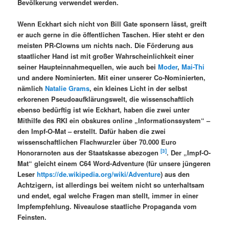
Bevölkerung verwendet werden.
Wenn Eckhart sich nicht von Bill Gate sponsern lässt, greift
er auch gerne in die öffentlichen Taschen. Hier steht er den
meisten PR-Clowns um nichts nach. Die Förderung aus
staatlicher Hand ist mit großer Wahrscheinlichkeit einer
seiner Haupteinnahmequellen, wie auch bei
Moder
,
Mai-Thi
und andere Nominierten. Mit einer unserer Co-Nominierten,
nämlich
Natalie Grams
, ein kleines Licht in der selbst
erkorenen Pseudoaufklärungswelt, die wissenschaftlich
ebenso bedürftig ist wie Eckhart, haben die zwei unter
Mithilfe des RKI ein obskures online „Informationssystem“ –
den Impf-O-Mat – erstellt. Dafür haben die zwei
wissenschaftlichen Flachwurzler über 70.000 Euro
[3]
Honorarnoten aus der Staatskasse abezogen
. Der „Impf-O-
Mat“ gleicht einem C64 Word-Adventure (für unsere jüngeren
Leser
https://de.wikipedia.org/wiki/Adventure
) aus den
Achtzigern, ist allerdings bei weitem nicht so unterhaltsam
und endet, egal welche Fragen man stellt, immer in einer
Impfempfehlung. Niveaulose staatliche Propaganda vom
Feinsten.