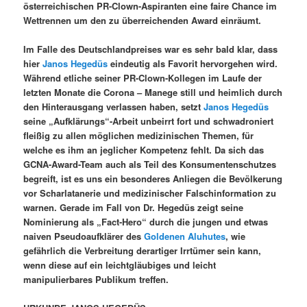
österreichischen PR-Clown-Aspiranten eine faire Chance im
Wettrennen um den zu überreichenden Award einräumt.
Im Falle des Deutschlandpreises war es sehr bald klar, dass
hier
Janos Hegedüs
eindeutig als Favorit hervorgehen wird.
Während etliche seiner PR-Clown-Kollegen im Laufe der
letzten Monate die Corona – Manege still und heimlich durch
den Hinterausgang verlassen haben, setzt
Janos Hegedüs
seine „Aufklärungs“-Arbeit unbeirrt fort und schwadroniert
fleißig zu allen möglichen medizinischen Themen, für
welche es ihm an jeglicher Kompetenz fehlt. Da sich das
GCNA-Award-Team auch als Teil des Konsumentenschutzes
begreift, ist es uns ein besonderes Anliegen die Bevölkerung
vor Scharlatanerie und medizinischer Falschinformation zu
warnen. Gerade im Fall von Dr. Hegedüs zeigt seine
Nominierung als „Fact-Hero“ durch die jungen und etwas
naiven Pseudoaufklärer des
Goldenen Aluhutes
, wie
gefährlich die Verbreitung derartiger Irrtümer sein kann,
wenn diese auf ein leichtgläubiges und leicht
manipulierbares Publikum treffen.