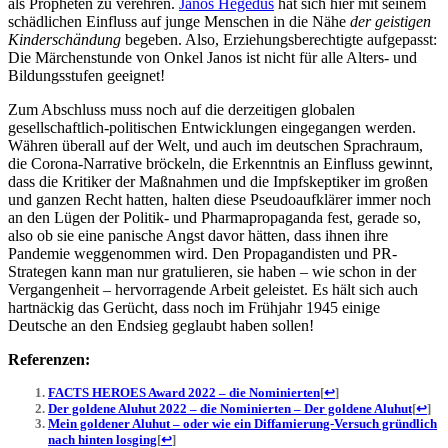
als Propheten zu verehren.
Janos Hegedüs
hat sich hier mit seinem
schädlichen Einfluss auf junge Menschen in die Nähe
der geistigen
Kinderschändung
begeben. Also, Erziehungsberechtigte aufgepasst:
Die Märchenstunde von Onkel Janos ist nicht für alle Alters- und
Bildungsstufen geeignet!
Zum Abschluss muss noch auf die derzeitigen globalen
gesellschaftlich-politischen Entwicklungen eingegangen werden.
Währen überall auf der Welt, und auch im deutschen Sprachraum,
die Corona-Narrative bröckeln, die Erkenntnis an Einfluss gewinnt,
dass die Kritiker der Maßnahmen und die Impfskeptiker im großen
und ganzen Recht hatten, halten diese Pseudoaufklärer immer noch
an den Lügen der Politik- und Pharmapropaganda fest, gerade so,
also ob sie eine panische Angst davor hätten, dass ihnen ihre
Pandemie weggenommen wird. Den Propagandisten und PR-
Strategen kann man nur gratulieren, sie haben – wie schon in der
Vergangenheit – hervorragende Arbeit geleistet. Es hält sich auch
hartnäckig das Gerücht, dass noch im Frühjahr 1945 einige
Deutsche an den Endsieg geglaubt haben sollen!
Referenzen:
FACTS HEROES Award 2022 – die Nominierten
[
↩
]
Der goldene Aluhut 2022 – die Nominierten – Der goldene Aluhut
[
↩
]
Mein goldener Aluhut – oder wie ein Diffamierung-Versuch gründlich
nach hinten losging
[
↩
]