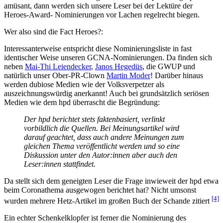
amüsant, dann werden sich unsere Leser bei der Lektüre der
Heroes-Award- Nominierungen vor Lachen regelrecht biegen.
Wer also sind die Fact Heroes?:
Interessanterweise entspricht diese Nominierungsliste in fast
identischer Weise unseren GCNA-Nominierungen. Da finden sich
neben
Mai-Thi Leiendecker
,
Janos Hegedüs
, die GWUP und
natürlich unser Ober-PR-Clown
Martin Moder
! Darüber hinaus
werden dubiose Medien wie der Volksverpetzer als
auszeichnungswürdig anerkannt! Auch bei grundsätzlich seriösen
Medien wie dem hpd überrascht die Begründung:
Der hpd berichtet stets faktenbasiert, verlinkt
vorbildlich die Quellen. Bei Meinungsartikel wird
darauf geachtet, dass auch andere Meinungen zum
gleichen Thema veröffentlicht werden und so eine
Diskussion unter den Autor:innen aber auch den
Leser:innen stattfindet.
Da stellt sich dem geneigten Leser die Frage inwieweit der hpd etwa
beim Coronathema ausgewogen berichtet hat? Nicht umsonst
[4]
wurden mehrere Hetz-Artikel im großen Buch der Schande zitiert
Ein echter Schenkelklopfer ist ferner die Nominierung des