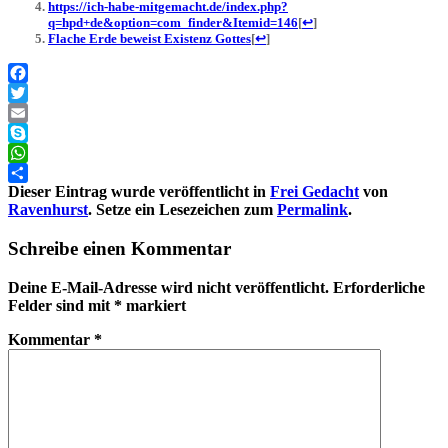
https://ich-habe-mitgemacht.de/index.php?
q=hpd+de&option=com_finder&Itemid=146
[
↩
]
Flache Erde beweist Existenz Gottes
[
↩
]
Facebook
Twitter
Email
Skype
WhatsApp
Dieser Eintrag wurde veröffentlicht in
Frei Gedacht
von
Teilen
Ravenhurst
. Setze ein Lesezeichen zum
Permalink
.
Schreibe einen Kommentar
Deine E-Mail-Adresse wird nicht veröffentlicht.
Erforderliche
Felder sind mit
*
markiert
Kommentar
*