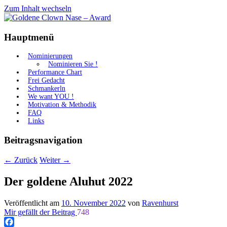
Zum Inhalt wechseln
Gemeinnützige Plattform zur Aufklärung
Goldene Clown Nase – Award
Hauptmenü
der Bevölkerung
Nominierungen
Nominieren Sie !
Performance Chart
Frei Gedacht
Schmankerln
We want YOU !
Motivation & Methodik
FAQ
Links
Beitragsnavigation
←
Zurück
Weiter
→
Der goldene Aluhut 2022
Veröffentlicht am
10. November 2022
von
Ravenhurst
Mir gefällt der Beitrag
748