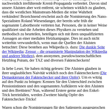
nachweislich irreführende Kreml-Propaganda verbreitet. Davon sind
unsere Aluisten aber weit entfernt, sie scheinen wirklich zu glauben,
dass die westlichen Mainstream-Medien die reine Wahrheit
verkünden! Bezeichnend erscheint auch die Nominierung des Nano-
Spezialisten Roland Wiesendanger, der bereits sehr früh die
sogenannte Labortheorie vertreten hat. Personen, die in keiner Weise
qualifiziert sind die Arbeiten dieses Physikers zu verstehen und
methodisch zu beurteilen, beteiligen sich mit ihren unqualifizierten
Aussagen an einer medialen Hetzkampagne. Dies ist auch nicht
weiterhin verwunderlich, wenn man die Quellen der Aluisten
betrachtet: Diese bestehen aus Wikipedia (s. dazu:
Die dunkle Seite
der Wikipedia
;
Zensur – die organisierte Manipulation der Wikipedia
und anderer Medien
), dem anonymen, pseudowissenschaftlichen
Hetzblog Psiram, der TAZ und diversen Faktencheckern!
Ja liebe Leser, Sie haben richtig gelesen: Die Aluisten glauben in
ihrer unglaublichen Naivität wirklich noch den Faktencheckern (
Die
Demaskierung der Faktenchecker und ihrer Opfer
). Um es witzig
auf den Punkt zu bringen: Kennen Sie den Unterschied zwischen
Pensionistinnen und den sogenannten Aufklärern wie den Aluisten
und den Brettisten? Nun, während Erstere gerne auf den Enkel-
Trick hereinfallen, werden Zweitere häufig Opfer des
Faktenchecker-Tricks!
Waren schon die Nominierungen für den Satirepreis ausgesprochen