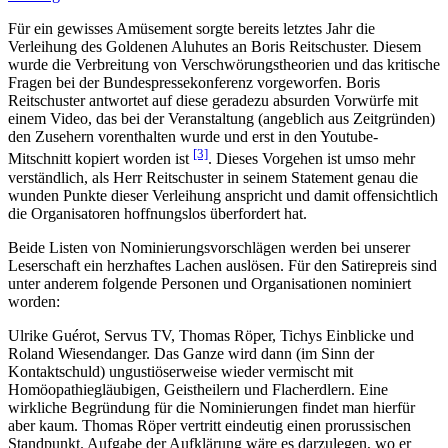
Für ein gewisses Amüsement sorgte bereits letztes Jahr die
Verleihung des Goldenen Aluhutes an Boris Reitschuster. Diesem
wurde die Verbreitung von Verschwörungstheorien und das kritische
Fragen bei der Bundespressekonferenz vorgeworfen. Boris
Reitschuster antwortet auf diese geradezu absurden Vorwürfe mit
einem Video, das bei der Veranstaltung (angeblich aus Zeitgründen)
den Zusehern vorenthalten wurde und erst in den Youtube-
[3]
Mitschnitt kopiert worden ist
. Dieses Vorgehen ist umso mehr
verständlich, als Herr Reitschuster in seinem Statement genau die
wunden Punkte dieser Verleihung anspricht und damit offensichtlich
die Organisatoren hoffnungslos überfordert hat.
Beide Listen von Nominierungsvorschlägen werden bei unserer
Leserschaft ein herzhaftes Lachen auslösen. Für den Satirepreis sind
unter anderem folgende Personen und Organisationen nominiert
worden:
Ulrike Guérot, Servus TV, Thomas Röper, Tichys Einblicke und
Roland Wiesendanger. Das Ganze wird dann (im Sinn der
Kontaktschuld) ungustiöserweise wieder vermischt mit
Homöopathiegläubigen, Geistheilern und Flacherdlern. Eine
wirkliche Begründung für die Nominierungen findet man hierfür
aber kaum. Thomas Röper vertritt eindeutig einen prorussischen
Standpunkt. Aufgabe der Aufklärung wäre es darzulegen, wo er