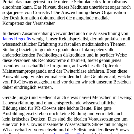
Portal, das man getrost in die unterste Schublade des Journalismus
einordnen kann. Das Niveau dieses Mediums unterbietet sogar noch
sogar jenes von Correctiv! Die Auszeichnung dieser Organisation
der Desinformation dokumentiert die mangelnde mediale
Kompetenz der Veranstalter.
In diesem Zusammenhang verwundert auch die Auszeichnung von
Janos Hegedüs
wenig. Unser Rektalspezialist, der mit praktisch null
wissenschaftlicher Erfahrung zu fast allen medizinischen Themen
Stellung bezieht, in geradezu gnadenloser Inkompetenz alle
andersdenkenden Fachkollegen diskreditiert und in perfider Weise
diese Personen als Rechtsextreme diffamiert, bietet genau jenes
pseudowissenschaftliche Programm, auf welches die Opfer der
Mainstreampropaganda und der Twitterblase abfahren. Eben diese
Auswahl zeigt wieder einmal sehr deutlich die Gefahren auf, welche
von PR-Clowns ausgehen und vor denen wir seit unserem Bestehen
daher eindringlich warnen.
Gerade junge (und vielleicht auch etwas naive) Menschen mit wenig
Lebenserfahrung und ohne entsprechende wissenschaftliche
Bildung sind für PR-Clowns eine leichte Beute. Eine gute
Ausbildung ersetzt eben noch keine Bildung und vermittelt auch
kein kritisches Denken. Dies sind die idealen Voraussetzungen um
eine von PR-Clowns inszenierte Wissenschafts-Show mit richtiger
Wissenschaft zu verwechseln und die Selbstdarsteller dieser Shows