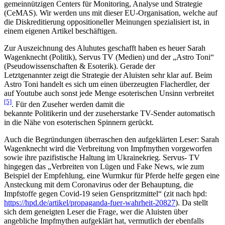
gemeinnützigen Centers für Monitoring, Analyse und Strategie
(CeMAS). Wir werden uns mit dieser EU-Organisation, welche auf
die Diskreditierung oppositioneller Meinungen spezialisiert ist, in
einem eigenen Artikel beschäftigen.
Zur Auszeichnung des Aluhutes geschafft haben es heuer Sarah
Wagenknecht (Politik), Servus TV (Medien) und der „Astro Toni“
(Pseudowissenschaften & Esoterik). Gerade der
Letztgenannter zeigt die Strategie der Aluisten sehr klar auf. Beim
Astro Toni handelt es sich um einen überzeugten Flacherdler, der
auf Youtube auch sonst jede Menge esoterischen Unsinn verbreitet
[5]
. Für den Zuseher werden damit die
bekannte Politikerin und der zuseherstarke TV-Sender automatisch
in die Nähe von esoterischen Spinnern gerückt.
Auch die Begründungen überraschen den aufgeklärten Leser: Sarah
Wagenknecht wird die Verbreitung von Impfmythen vorgeworfen
sowie ihre pazifistische Haltung im Ukrainekrieg. Servus- TV
hingegen das „Verbreiten von Lügen und Fake News, wie zum
Beispiel der Empfehlung, eine Wurmkur für Pferde helfe gegen eine
Ansteckung mit dem Coronavirus oder der Behauptung, die
Impfstoffe gegen Covid-19 seien Genspritzmittel“ (zit nach hpd:
https://hpd.de/artikel/propaganda-fuer-wahrheit-20827
). Da stellt
sich dem geneigten Leser die Frage, wer die Aluisten über
angebliche Impfmythen aufgeklärt hat, vermutlich der ebenfalls