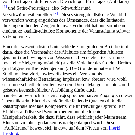
von Preisträgern differenziert: Die richtigen Preisträger (Aufklärer)
[1]
und Satire-Preisträger ,also Schwurbler und
[2]
Verschwörungstheoretiker
. Dieses streng dualistische Weltbild
verwundert wenig angesichts des Umstandes, dass die Initiatorin
ihre Jugend bei den Zeugen Jehovas verbracht hat und somit eine
eindeutige totalitär-religiöse Komponente der Veranstaltung schwer
zu leugnen ist.
Einer der wesentlichsten Unterschiede zum goldenen Brett besteht
darin, dass die Veranstalter des Aluhutes (im folgenden Aluisten
genannt) noch weniger von Wissenschaft verstehen (es ist immer
noch eine Steigerung möglich!) als die Verleiher des Golden Brettes
(im Folgenden Brettisten genannt). Die Gründerin hat ein BWL-
Studium absolviert, inwieweit dieses ein Verständnis
wissenschaftlicher Betrachtung impliziert bzw. fördert, wird wohl
sehr unterschiedlich beurteilt werden. Dieser Mangel an natur- und
geisteswissenschaftlicher Ausbildung dürfte auch
hauptverantwortlich für den ausgesprochen naiven Zugang zu dieser
Thematik sein. Eben dies erklärt die fehlende Quellenkritik, die
katastrophale mediale Kompetenz, die unfreiwillige Opferrolle in
Hinblick auf diverse Pseudoexperten und die leichte
Manipulierbarkeit, die dazu führt, dass wirklich jeder Mainstream-
Blödsinn ziemlich gedankenlos nachgeplappert wird. Diese
„Aufklärung“ bewegt sich in etwa auf dem Niveau von
Ingrid
Brodnig
.