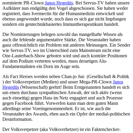
nominierte PR-Clown
Janos Hegedüs
. Bei Servus-TV haben unsere
Aufklärer nun endgültig den Vogel abgeschossen. Sie haben weder
registriert, dass Ivermectin für die Humanmedizin entwickelt und
ebenso angewendet wurde, noch dass es sich gar nicht Impfungen
sondern ein gentechnikbasiertes Immuntherapeutikum handelt.
Die Nominierungen belegen sowohl das mangelhafte Wissen als
auch die fehlende argumentative Stärke. Die Veranstalter haben
ganz offensichtlich ein Problem mit anderen Meinungen. Ein Sender
wie Servus-TV, wo im Unterschied zum Mainstream nicht eine
One-Lauterbach-Show geboten wird und auch konträre Positionen
auf dem Podium vertreten werden, muss derartigen Alu-
Fundamentalisten ein Dorn im Auge sein.
Als Fact Heroes werden neben Chan-jo Jun (Gesellschaft & Politik
) der Volksverpetzer (Medien) und unser Mega-PR-Clown
Janos
Hegedüs
(Wissenschaft) geehrt! Beim Erstgenannten handelt es sich
um einen durchaus sympathischen Anwalt, der sich aktiv (wenn
auch einseitig) gegen Hass im Netz engagiert und auch Prozesse
gegen Facebook führt. Vorwerfen kann man dem guten Mann
allerdings seine Voreingenommenheit. Er ist, wie auch die
Veranstalter des Awards, eben auch ein Opfer der medial-politischen
Desinformation.
Der Volksverpetzer (aka Volksverhetzer) ist ein Faktenchecker-