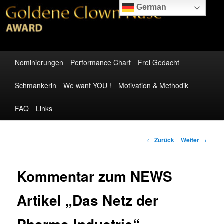
Zum
Gemeinnützige Plattform zur Aufklärung der Bevölkerung
German
Inhalt
wechseln
Goldene Clown Nase – Award
Hauptmenü
Nominierungen
Performance Chart
Frei Gedacht
Schmankerln
We want YOU !
Motivation & Methodik
FAQ
Links
Beitragsnavigation
←
Zurück
Weiter
→
Kommentar zum NEWS
Artikel „Das Netz der