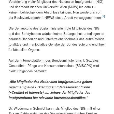
Verstrickung vieler Mitglieder des Nationalen Impfgremium (NIG)
und der Medizinischen Universität Wien (MUW) bis dato zu
keinem befriedigendem Abschluss bringen. Nun wurde uns von
[1]
der Boulevardzeitschrift NEWS diese Arbeit vorweggenommen
Die Behauptung des Sozialministerium die Mitglieder des NIG
und des Safetyboards würden keiner Befangenheit unterliegen ist
geradezu lächerlich und unterstreicht nochmals das aufkeimende
totalitäre und manipulative Gehabe der Bundesregierung und ihrer
funktionellen Organe.
Auf der Internetplattform des Bundesministeriums f. Soziales
Gesundheit, Pflege und Konsumentenschutz (BMSGPK) wird
hierzu folgendes bemerkt:
„
Alle Mitglieder des Nationalen Impfgremiums geben
regelmäßig eine Erklärung zu Interessenskonflikten
(=Conflict of Interests) ab, keines der Mitglieder des
Impfgremiums hat relevante Interessenskonflikte.“
Dr. Wiedermann-Schmidt kann, als Mitglied des NIG, mit einer
Flut an Geldmitteln von der Pharmaindustrie für ihre Studien