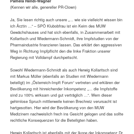
Pamela Rendi-Wagner
(Kennen wir alle, genereller PR-Clown)
Ja, Sie lesen richtig auch unsere „… wie sie vielleicht wissen bin
ich Ärztin …“ – SPÖ Klubobfrau ist ein Keim des MUW
Gewächshauses und hat sich ebenfalls, in Zusammenarbeit mit
Kollaritsch und Wiedermann-Schmidt, ihre Impfstudien von der
Pharmaindustrie finanzieren lassen. Das erklärt den aggressiven
Weg in Richtung Impfpflicht den die linke Fraktion unserer
Regierung mit Volldampf durchpeitscht.
Sowohl Wiedermann-Schmidt als auch Herwig Kollaritsch sind
mit Markus Müller (ebenfalls an Studien mit Wiedermann
beteiligt) im „Österreich-Impft Forum“ vertreten und erklären der
Bevölkerung mit hinreichender Inkompetenz „… die Impfstoffe
sind zu 100% wirksam und gut verträglich …“. Wem dieser
gehirnlose Spruch mittlerweile keinen Brechreiz verursacht ist
hartgesotten. Hier wird der Bevölkerung von den MUW
Medizinern nachweislich frech ins Gesicht gelogen und das sollte
rechtliche Konsequenzen für die Beteiligten haben.
Herwig Kollaritsch ist ebenfalls mit der Ikone der Inkompetenz Dr.