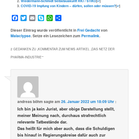
Wiedermann-Schmidt Selbstauskunft RKI / STIKO
[
↩
]
COVID-19 Impfung von Kindern – dürfen, sollen oder müssen?
[
↩
]
Facebook
Twitter
Email
Skype
WhatsApp
Teilen
Dieser Eintrag wurde veröffentlicht in
Frei Gedacht
von
Malaclypse
. Setze ein Lesezeichen zum
Permalink
.
2 GEDANKEN ZU „
KOMMENTAR ZUM NEWS ARTIKEL „DAS NETZ DER
PHARMA-INDUSTRIE“
“
andreas böhm
sagte am
26. Januar 2022 um 18:09 Uhr
:
Ich bin ja kein Jurist, aber obige Darstellung stellt,
meiner Meinung nach, durchaus strafrechtlich
relevante Tatbestände dar.
Das heißt für mich aber auch, dass die Schuldigen
bis hinauf in Regierungskreise dafür auch zur