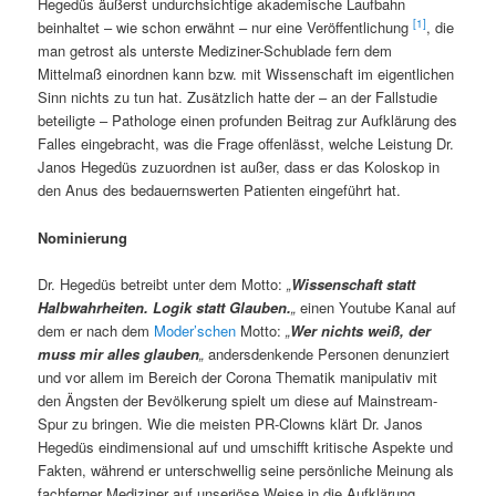
Hegedüs äußerst undurchsichtige akademische Laufbahn
[1]
beinhaltet – wie schon erwähnt – nur eine Veröffentlichung
, die
man getrost als unterste Mediziner-Schublade fern dem
Mittelmaß einordnen kann bzw. mit Wissenschaft im eigentlichen
Sinn nichts zu tun hat. Zusätzlich hatte der – an der Fallstudie
beteiligte – Pathologe einen profunden Beitrag zur Aufklärung des
Falles eingebracht, was die Frage offenlässt, welche Leistung Dr.
Janos Hegedüs zuzuordnen ist außer, dass er das Koloskop in
den Anus des bedauernswerten Patienten eingeführt hat.
Nominierung
Dr. Hegedüs betreibt unter dem Motto:
„
Wissenschaft statt
Halbwahrheiten. Logik statt Glauben.
„
einen Youtube Kanal auf
dem er nach dem
Moder’schen
Motto:
„
Wer nichts weiß, der
muss mir alles glauben
„
andersdenkende Personen denunziert
und vor allem im Bereich der Corona Thematik manipulativ mit
den Ängsten der Bevölkerung spielt um diese auf Mainstream-
Spur zu bringen. Wie die meisten PR-Clowns klärt Dr. Janos
Hegedüs eindimensional auf und umschifft kritische Aspekte und
Fakten, während er unterschwellig seine persönliche Meinung als
fachferner Mediziner auf unseriöse Weise in die Aufklärung