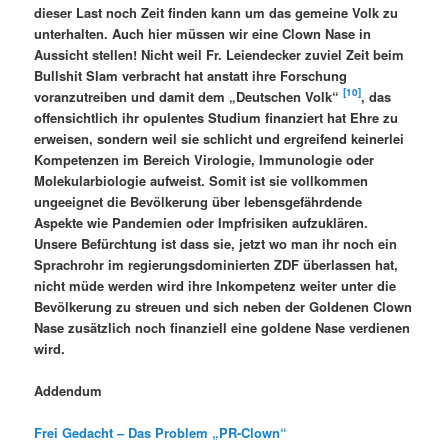
dieser Last noch Zeit finden kann um das gemeine Volk zu
unterhalten. Auch hier müssen wir eine Clown Nase in
Aussicht stellen! Nicht weil Fr. Leiendecker zuviel Zeit beim
Bullshit Slam verbracht hat anstatt ihre Forschung
[10]
voranzutreiben und damit dem „Deutschen Volk“
, das
offensichtlich ihr opulentes Studium finanziert hat Ehre zu
erweisen, sondern weil sie schlicht und ergreifend keinerlei
Kompetenzen im Bereich Virologie, Immunologie oder
Molekularbiologie aufweist. Somit ist sie vollkommen
ungeeignet die Bevölkerung über lebensgefährdende
Aspekte wie Pandemien oder Impfrisiken aufzuklären.
Unsere Befürchtung ist dass sie, jetzt wo man ihr noch ein
Sprachrohr im regierungsdominierten ZDF überlassen hat,
nicht müde werden wird ihre Inkompetenz weiter unter die
Bevölkerung zu streuen und sich neben der Goldenen Clown
Nase zusätzlich noch finanziell eine goldene Nase verdienen
wird.
Addendum
Frei Gedacht – Das Problem „PR-Clown“