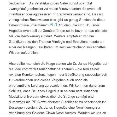
beobachten. Die Verstärkung des Selektionsdruck führt
zwangsläufig schneller zu neuen Virusvarianten die eventuell
infektiöser oder aggressiver im Krankheitsverlauf sind. Das ist
virologisches Basiswissen bzw. gibt es genug Studien die diese
[4]
[5]
Erkenntnisse untermauern
. Studien, die sich Dr. Janos
Hegedüs eventuell zu Gemüte führen sollte bevor er das nächste
Mal die Bevölkerung aufklärt. Weiters empfehlen wir ihm
Grundkurse zu den Themen Virologie und Evolutionstheorie an
einer der hiesigen Fakultäten um sein weitreichend lückenhaftes
Wissen aufzufüllen.
Also sollte man sich die Frage stellen wie Dr. Janos Hegedüs auf
die Idee kommt wissenschaftliche Themen – die fern seiner
rektalen Kernkompetenz liegen – der Bevölkerung suppositorisch
zu verabreichen und dieses Vorgehen auch noch als
ehrenamtliche Leistung zu bezeichnen. Wir kommen daher zum
Schluss, dass Dr.Janos Hegedüs in seinem narzisstischen
Medizineruniversum etwas über die Stränge schlägt und
durchwegs als PR Clown oberster Güteklasse zu bezeichnen ist.
Deswegen verdient Dr. Janos Hegedüs eine Nominierung zur
Verleihung des Goldene Clown Nase Awards. Würden wir uns an