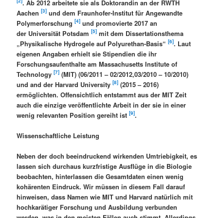
[2]
. Ab 2012 arbeitete sie als Doktorandin an der RWTH
[3]
Aachen
und dem Fraunhofer-Institut für Angewandte
[4]
Polymerforschung
und promovierte 2017 an
[5]
der Universität Potsdam
mit dem Dissertationsthema
[6]
„Physikalische Hydrogele auf Polyurethan-Basis“
. Laut
eigenen Angaben erhielt sie Stipendien die ihr
Forschungsaufenthalte am Massachusetts Institute of
[7]
Technology
(MIT) (06/2011 – 02/2012,03/2010 – 10/2010)
[8]
und and der Harvard University
(2015 – 2016)
ermöglichten. Offensichtlich entstammt aus der MIT Zeit
auch die einzige veröffentlichte Arbeit in der sie in einer
[9]
wenig relevanten Position gereiht ist
.
Wissenschaftliche Leistung
Neben der doch beeindruckend wirkenden Umtriebigkeit, es
lassen sich durchaus kurzfristige Ausflüge in die Biologie
beobachten, hinterlassen die Gesamtdaten einen wenig
kohärenten Eindruck. Wir müssen in diesem Fall darauf
hinweisen, dass Namen wie MIT und Harvard natürlich mit
hochkarätiger Forschung und Ausbildung verbunden
werden, was in den meisten Fällen auch stimmt. Allerdings