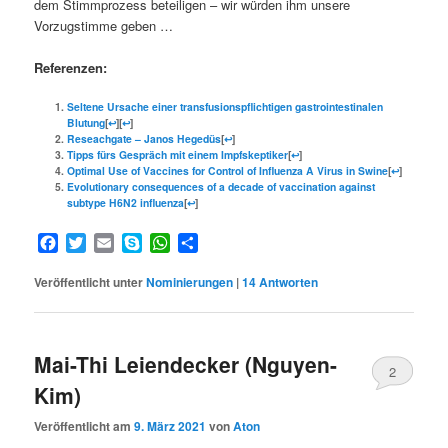
dem Stimmprozess beteiligen – wir würden ihm unsere
Vorzugstimme geben …
Referenzen:
Seltene Ursache einer transfusionspflichtigen gastrointestinalen
Blutung
[
↩
][
↩
]
Reseachgate – Janos Hegedüs
[
↩
]
Tipps fürs Gespräch mit einem Impfskeptiker
[
↩
]
Optimal Use of Vaccines for Control of Influenza A Virus in Swine
[
↩
]
Evolutionary consequences of a decade of vaccination against
subtype H6N2 influenza
[
↩
]
Facebook
Twitter
Email
Skype
WhatsApp
Teilen
Veröffentlicht unter
Nominierungen
|
14
Antworten
Mai-Thi Leiendecker (Nguyen-
2
Kim)
Veröffentlicht am
9. März 2021
von
Aton