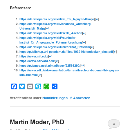
Referenzen:
https://de.wikipedia.org/wiki/Mai_Thi_Nguyen-Kim
[
↩
][
↩
]
https://de.wikipedia.org/wiki/Johannes_Gutenberg-
Universität_Mainz
[
↩
]
https://de.wikipedia.org/wiki/RWTH_Aachen
[
↩
]
https://de.wikipedia.org/wiki/Fraunhofer-
Institut_für_Angewandte_Polymerforschung
[
↩
]
https://de.wikipedia.org/wiki/Universität_Potsdam
[
↩
]
https://publishup.uni-potsdam.de/files/10391/leiendecker_diss.pdf
[
↩
]
https://www.mit.edu/
[
↩
]
https://www.harvard.edu/
[
↩
]
https://pubmed.ncbi.nlm.nih.gov/22566290/
[
↩
]
https://www.zdf.de/dokumentation/terra-x/lesch-und-co-mai-thi-nguyen-
kim-100.html
[
↩
]
Facebook
Twitter
Email
Skype
WhatsApp
Teilen
Veröffentlicht unter
Nominierungen
|
2
Antworten
Martin Moder, PhD
4