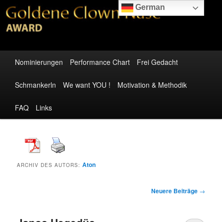
Zum
Zum
Gemeinnützige Plattform zur Aufklärung der Bevölkerung
German
Inhalt
sekundären
wechseln
Inhalt
wechseln
Goldene Clown Nase – Award
Hauptmenü
Nominierungen
Performance Chart
Frei Gedacht
Schmankerln
We want YOU !
Motivation & Methodik
FAQ
Links
Aton
ARCHIV DES AUTORS:
Beitragsnavigation
Neuere Beiträge
→