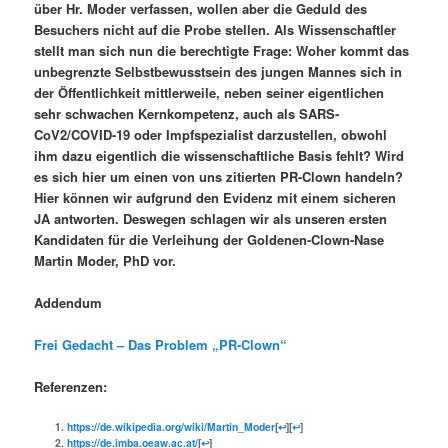
über Hr. Moder verfassen, wollen aber die Geduld des
Besuchers nicht auf die Probe stellen. Als Wissenschaftler
stellt man sich nun die berechtigte Frage: Woher kommt das
unbegrenzte Selbstbewusstsein des jungen Mannes sich in
der Öffentlichkeit mittlerweile, neben seiner eigentlichen
sehr schwachen Kernkompetenz, auch als SARS-
CoV2/COVID-19 oder Impfspezialist darzustellen, obwohl
ihm dazu eigentlich die wissenschaftliche Basis fehlt? Wird
es sich hier um einen von uns zitierten PR-Clown handeln?
Hier können wir aufgrund den Evidenz mit einem sicheren
JA
antworten. Deswegen schlagen wir als unseren ersten
Kandidaten für die Verleihung der Goldenen-Clown-Nase
Martin Moder, PhD vor.
Addendum
Frei Gedacht – Das Problem „PR-Clown“
Referenzen:
https://de.wikipedia.org/wiki/Martin_Moder
[
↩
][
↩
]
https://de.imba.oeaw.ac.at/
[
↩
]