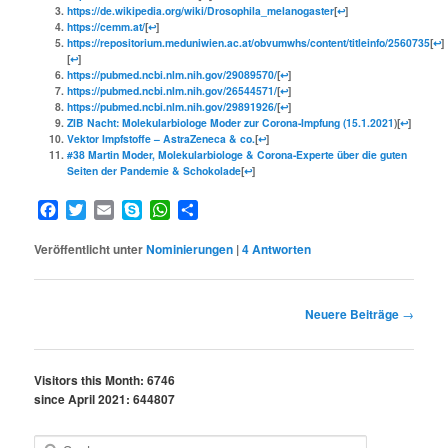
https://de.wikipedia.org/wiki/Drosophila_melanogaster
[
↩
]
https://cemm.at/
[
↩
]
https://repositorium.meduniwien.ac.at/obvumwhs/content/titleinfo/2560735
[
↩
]
[
↩
]
https://pubmed.ncbi.nlm.nih.gov/29089570/
[
↩
]
https://pubmed.ncbi.nlm.nih.gov/26544571/
[
↩
]
https://pubmed.ncbi.nlm.nih.gov/29891926/
[
↩
]
ZIB Nacht: Molekularbiologe Moder zur Corona-Impfung (15.1.2021
)
[
↩
]
Vektor Impfstoffe – AstraZeneca & co.
[
↩
]
#38 Martin Moder, Molekularbiologe & Corona-Experte über die guten
Seiten der Pandemie & Schokolade
[
↩
]
Facebook
Twitter
Email
Skype
WhatsApp
Teilen
Veröffentlicht unter
Nominierungen
|
4
Antworten
Beitragsnavigation
Neuere Beiträge
→
Visitors this Month: 6746
since April 2021: 644807
S