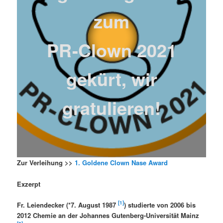
zum
PR-Clown 2021
gekürt, wir
gratulieren!
Zur Verleihung >>
1. Goldene Clown Nase Award
Exzerpt
[1]
Fr. Leiendecker (*7. August 1987
) studierte von 2006 bis
2012 Chemie an der Johannes Gutenberg-Universität Mainz