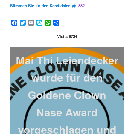
Stimmen Sie für den Kandidaten
882
Facebook
Twitter
Email
Skype
WhatsApp
Teilen
Visits 9734
Mai Thi Leiendecker
wurde für den
Goldene Clown
Nase Award
vorgeschlagen und