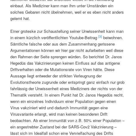
einbaut. Als Mediziner kann man ihm unter Umständen ein
solches Gebaren nicht übelnehmen, weil er es eben nicht anders
gelernt hat.
Einer groteske zur Schaustellung seiner Unwissenheit kann man
[3]
in einem kürzlich veröffentlichten Youtube-Beitrag
beiwohnen.
Sämtliche falsche oder aus dem Zusammenhang gerissene
Argumentationen können wir hier gar nicht aufarbeiten weil diese
den Rahmen der Seite sprengen würden. So berichtet Dr. Janos
Hegedüs das Vakzinierungen keinen Einfluss auf das antigene
Driftverhalten oder die Mutationsrate von Viren hätte. Diese
Aussage liegt entweder der strikten Verleugnung der
Evolutionstheorie zugrunde oder entspringt ganz einfach nur grob
fahrlässig der Unwissenheit eines Mediziners der nichts von der
Thematik versteht. In einem Punkt hat Dr. Janos Hegedüs recht,
wenn ein einzelnes Individuum einer Population gegen einen
Virus vakziniert wird und dadurch Immunität gegen eine
Virusvariante erlangt, wird man keinen besonderen Drift
beobachten. Ab einer Immunität von z.B. 50% einer Population –
ein angestrebter Zustand bei der SARS-Cov2 Vakzinierung –
lässt sich im Idealfall schon eine Vervielfachung des Drifts