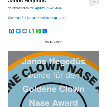
Janos Hegedüs
14
Veröffentlicht am
20. April 2021
von
Aton
Stimmen Sie für den Kandidaten
1377
Facebook
Twitter
Email
Skype
WhatsApp
Teilen
Visits 29363
Janos Hegedüs
wurde für den
Goldene Clown
Nase Award