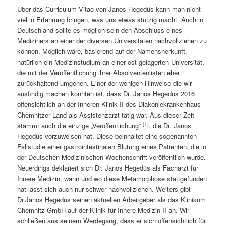
Über das Curriculum Vitae von Janos Hegedüs kann man nicht
viel in Erfahrung bringen, was uns etwas stutzig macht. Auch in
Deutschland sollte es möglich sein den Abschluss eines
Mediziners an einer der diversen Universitäten nachvollziehen zu
können. Möglich wäre, basierend auf der Namensherkunft,
natürlich ein Medizinstudium an einer ost-gelagerten Universität,
die mit der Veröffentlichung ihrer Absolventenlisten eher
zurückhaltend umgehen. Einer der wenigen Hinweise die wir
ausfindig machen konnten ist, dass Dr. Janos Hegedüs 2016
offensichtlich an der Inneren Klinik II des Diakoniekrankenhaus
Chemnitzer Land als Assistenzarzt tätig war. Aus dieser Zeit
[1]
stammt auch die einzige „Veröffentlichung“
, die Dr. Janos
Hegedüs vorzuweisen hat. Diese beinhaltet eine sogenannten
Fallstudie einer gastrointestinalen Blutung eines Patienten, die in
der Deutschen Medizinischen Wochenschrift veröffentlich wurde.
Neuerdings deklariert sich Dr. Janos Hegedüs als Facharzt für
Innere Medizin, wann und wo diese Metamorphose stattgefunden
hat lässt sich auch nur schwer nachvollziehen. Weiters gibt
Dr.Janos Hegedüs seinen aktuellen Arbeitgeber als das Klinikum
Chemnitz GmbH auf der Klinik für Innere Medizin II an. Wir
schließen aus seinem Werdegang, dass er sich offensichtlich für