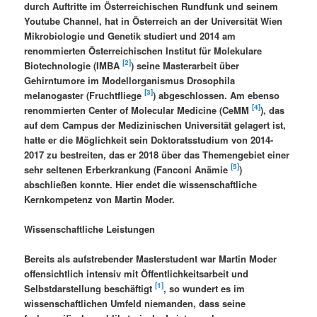
durch Auftritte im Österreichischen Rundfunk und seinem
Youtube Channel, hat in Österreich an der Universität Wien
Mikrobiologie und Genetik studiert und 2014 am
renommierten Österreichischen Institut für Molekulare
[2]
Biotechnologie (IMBA
) seine Masterarbeit über
Gehirntumore im Modellorganismus Drosophila
[3]
melanogaster (Fruchtfliege
) abgeschlossen. Am ebenso
[4]
renommierten Center of Molecular Medicine (CeMM
), das
auf dem Campus der Medizinischen Universität gelagert ist,
hatte er die Möglichkeit sein Doktoratsstudium von 2014-
2017 zu bestreiten, das er 2018 über das Themengebiet einer
[5]
sehr seltenen Erberkrankung (Fanconi Anämie
)
abschließen konnte. Hier endet die wissenschaftliche
Kernkompetenz von Martin Moder.
Wissenschaftliche Leistungen
Bereits als aufstrebender Masterstudent war Martin Moder
offensichtlich intensiv mit Öffentlichkeitsarbeit und
[1]
Selbstdarstellung beschäftigt
, so wundert es im
wissenschaftlichen Umfeld niemanden, dass seine