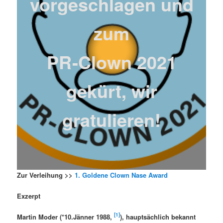
vorgeschlagen und
zum
PR-Clown 2021
gekürt, wir
gratulieren!
Zur Verleihung >>
1. Goldene Clown Nase Award
Exzerpt
[1]
Martin Moder (*10.Jänner 1988,
), hauptsächlich bekannt