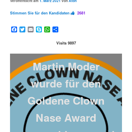
Veröffentlicht am
1. März 2021
von
Aton
Stimmen Sie für den Kandidaten
2681
Facebook
Twitter
Email
Skype
WhatsApp
Teilen
Visits 9897
Martin Moder
wurde für den
Goldene Clown
Nase Award