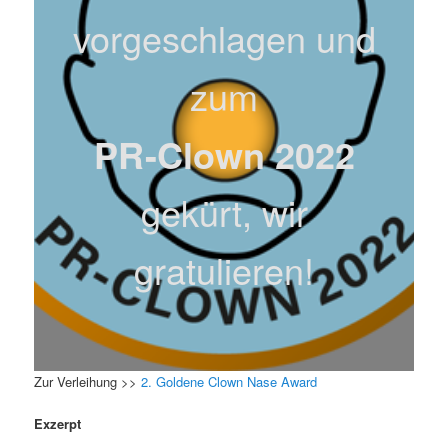
vorgeschlagen und
zum
PR-Clown 2022
gekürt, wir
gratulieren!
Zur Verleihung >>
2. Goldene Clown Nase Award
Exzerpt