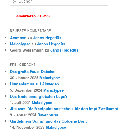
u
c
h
Abonnieren via RSS
e
n
NEUESTE KOMMENTARE
Ammann
zu
Janos Hegedüs
Malaclypse
zu
Janos Hegedüs
Georg Weissmann
zu
Janos Hegedüs
FREI GEDACHT
Das große Fauci-Debakel
30. Januar 2025
Malaclypse
Humanismus auf Abwegen
5. Dezember 2024
Malaclypse
Das Ende einer globalen Lüge?
1. Juli 2024
Malaclypse
Jitsuvax. Die Manipulationstechnik für den Impf-Zweikampf
9. Januar 2024
Ravenhurst
Gartlehners Sumpf und das Goldene Brett
14. November 2023
Malaclypse