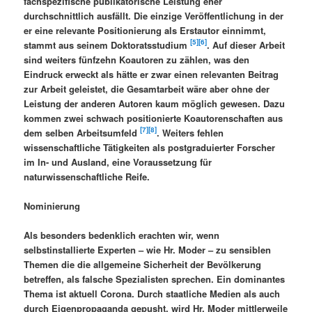
fachspezifische publikatorische Leistung eher
durchschnittlich ausfällt. Die einzige Veröffentlichung in der
er eine relevante Positionierung als Erstautor einnimmt,
[5]
[6]
stammt aus seinem Doktoratsstudium
. Auf dieser Arbeit
sind weiters fünfzehn Koautoren zu zählen, was den
Eindruck erweckt als hätte er zwar einen relevanten Beitrag
zur Arbeit geleistet, die Gesamtarbeit wäre aber ohne der
Leistung der anderen Autoren kaum möglich gewesen. Dazu
kommen zwei schwach positionierte Koautorenschaften aus
[7]
[8]
dem selben Arbeitsumfeld
. Weiters fehlen
wissenschaftliche Tätigkeiten als postgraduierter Forscher
im In- und Ausland, eine Voraussetzung für
naturwissenschaftliche Reife.
Nominierung
Als besonders bedenklich erachten wir, wenn
selbstinstallierte Experten – wie Hr. Moder – zu sensiblen
Themen die die allgemeine Sicherheit der Bevölkerung
betreffen, als falsche Spezialisten sprechen. Ein dominantes
Thema ist aktuell Corona. Durch staatliche Medien als auch
durch Eigenpropaganda gepusht, wird Hr. Moder mittlerweile