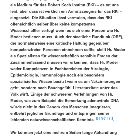
als Medium für das Robert Koch Institut (RKI) – es tut uns
leid, aber dass ist wirklich ein Armutszeugnis für das RKI –
eingesetzt. Die Situation lässt vermuten, dass das RKI
offensichtlich selber über keine kompetenten
Wissenschaftler verfügt wenn es sich einer Person wie Hr.
Moder bedienen muss. Auch der staatliche Rundfunk (ORF),
der normalerweise eine kritische Haltung gegenüber
kompetenzfreien Personen einnehmen sollte, stellt Hr. Moder
als Spezialisten für wissenschaftlich sensible Fragen dar.
Zusammenfassend müssen wir erkennen, dass Hr. Moder
weder Kompetenzen in Fachbereichen der Virologie,
Epidemiologie, Immunologie noch ein besonders
spezialisiertes Wissen besitzt wenn es um Vakzinierungen
geht, sondern nach Bauchgefühl Literaturzitate unter das
Volk wirft. Einige der schwereren Verfehlungen von Hr.
Moder, wie zum Beispiel die Bemerkung adenovirale DNA
würde nicht in das Genom des Menschen integrieren,
entbehrt jeglicher Grundlage und entspringen seiner
[9]
[10]
[11]
fehlenden naturwissenschaftlichen Kenntnis.
.
Wir könnten jetzt eine mehrere Seiten lange Abhandlung