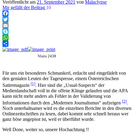
Veröffentlicht am
21. September 2021
von
Malaclypse
Mir gefällt der Beitrag
10
Facebook
Twitter
Email
Skype
WhatsApp
Teilen
Visits 2438
Für uns ein besonderes Schmankerl, erdacht und eingefädelt von
den genialen Leuten der Tagespresse, einem Österreichschen
[1]
Satiremagazin
. Hier sind die „Usual-Suspects“ der
Medienlandschaft voll in die offene Klinge gelaufen und die APA
kann nicht mehr anders als Fehler in der Validierung von
[2]
Informationen durch den „Modernen Journalismus“ aufzeigen
.
Noch unterhaltsamer wird es die einzelnen Berichte in den diversen
Onlinezeitschriften zu lesen, dabei kommt sehr schnell heraus wer
ganz böse angepisst ist, weil er überführt wurde.
Well Done, weiter so, unsere Hochachtung !!