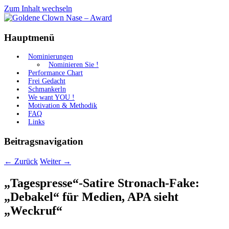
Zum Inhalt wechseln
Gemeinnützige Plattform zur Aufklärung
Goldene Clown Nase – Award
Hauptmenü
der Bevölkerung
Nominierungen
Nominieren Sie !
Performance Chart
Frei Gedacht
Schmankerln
We want YOU !
Motivation & Methodik
FAQ
Links
Beitragsnavigation
←
Zurück
Weiter
→
„Tagespresse“-Satire Stronach-Fake:
„Debakel“ für Medien, APA sieht
„Weckruf“