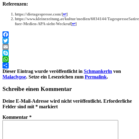
Referenzen:
https://dietagespresse.com/
[
↩
]
https://www.kleinezeitung.at/kultur/medien/6034144/TagespresseSati
fuer-Medien-APA-sieht-Weckruf
[
↩
]
Facebook
Twitter
Email
Skype
WhatsApp
Dieser Eintrag wurde veröffentlicht in
Schmankerln
von
Teilen
Malaclypse
. Setze ein Lesezeichen zum
Permalink
.
Schreibe einen Kommentar
Deine E-Mail-Adresse wird nicht veröffentlicht.
Erforderliche
Felder sind mit
*
markiert
Kommentar
*