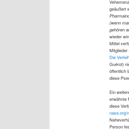
Vehemenz 
geäußert 
Pharmaindu
(wenn man 
gehören au
wieder wir
Mittel ver
Mitglieder
Die Verlei
Guérot) ni
öffentlich
diese Pse
Ein weite
erwähnte 
diese Verb
nase.org/n
Naheverhä
Person fes