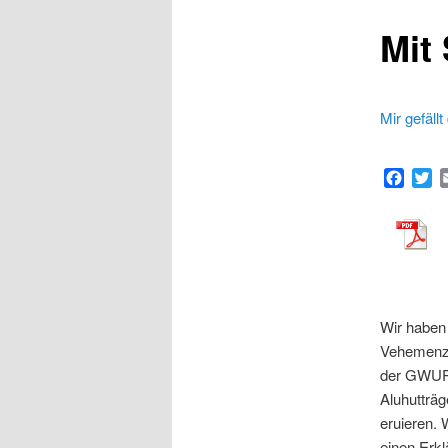
Mit
Mir gefällt
Faceb
Tw
Wir haben 
Vehemenz 
der GWUP v
Aluhutträg
eruieren.
einen Erkl