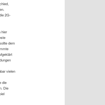
chied,
en.
die 2G-
 hier
este
sollte dem
timmte
ufgeklärt
ldungen
bar vielen
e die
n. Die
iel