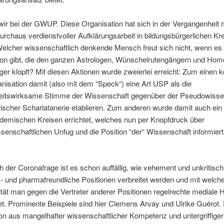
ir bei der GWUP. Diese Organisation hat sich in der Vergangenheit 
durchaus verdienstvoller Aufklärungsarbeit in bildungsbürgerlichen Kr
 Welcher wissenschaftlich denkende Mensch freut sich nicht, wenn es
ion gibt, die den ganzen Astrologen, Wünschelrutengängern und Ho
nger klopft? Mit diesen Aktionen wurde zweierlei erreicht: Zum einen 
nisation damit (also mit dem “Speck“) eine Art USP als die
hkeitswirksame Stimme der Wissenschaft gegenüber der Pseudowisse
ischer Scharlatanerie etablieren. Zum anderen wurde damit auch ei
ademischen Kreisen errichtet, welches nun per Knopfdruck über
enschaftlichen Unfug und die Position “der“ Wissenschaft informier
ch der Coronafrage ist es schon auffällig, wie vehement und unkritisch
- und pharmafreundliche Positionen verbreitet werden und mit welch
tät man gegen die Vertreter anderer Positionen regelrechte mediale 
et. Prominente Beispiele sind hier Clemens Arvay und Ulrike Guérot.
n aus mangelhafter wissenschaftlicher Kompetenz und untergriffiger