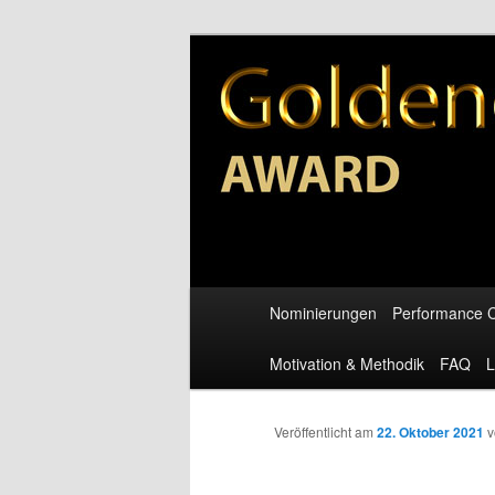
Zum
Gemeinnützige Plattform zur A
Inhalt
wechseln
Goldene Clow
Hauptmenü
Nominierungen
Performance C
Motivation & Methodik
FAQ
L
Veröffentlicht am
22. Oktober 2021