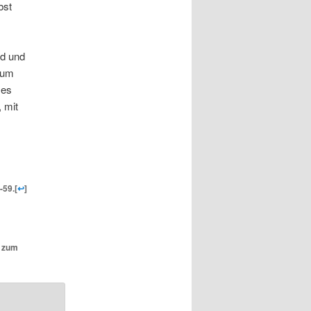
bst
nd und
arum
ses
 mit
-59.
[
↩
]
n zum