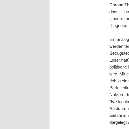
Corona-The
dass – bei
Unsere med
Diagnose,
Ein analo
werden tei
Betrugste
Leser natü
politische
wird. Mit
richtig e
Parteizeit
Nutzern de
“Faktenche
Ausführun
Gefährlich
dargelegt