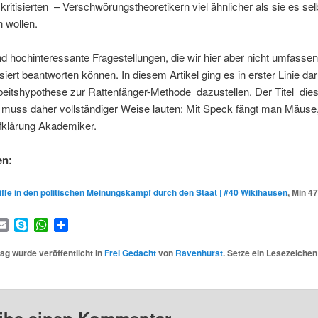
ritisierten – Verschwörungstheoretikern viel ähnlicher als sie es sel
 wollen.
ind hochinteressante Fragestellungen, die wir hier aber nicht umfasse
iert beantworten können. In diesem Artikel ging es in erster Linie d
beitshypothese zur Rattenfänger-Methode dazustellen. Der Titel die
 muss daher vollständiger Weise lauten: Mit Speck fängt man Mäuse,
klärung Akademiker.
en:
iffe in den politischen Meinungskampf durch den Staat | #40 Wikihausen
,
Min 47
book
itter
Email
Skype
WhatsApp
Teilen
ag wurde veröffentlicht in
Frei Gedacht
von
Ravenhurst
. Setze ein Lesezeiche
ibe einen Kommentar