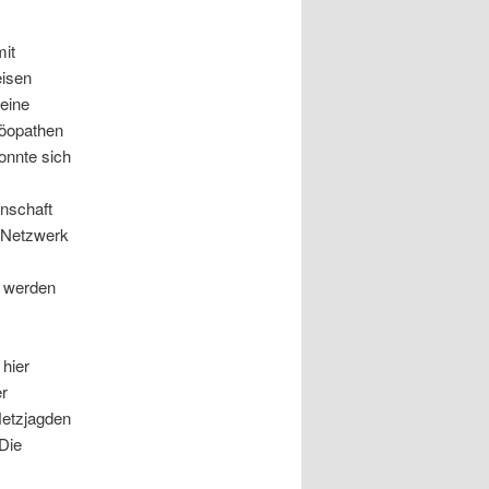
mit
eisen
 eine
möopathen
konnte sich
nschaft
n Netzwerk
t werden
 hier
er
Hetzjagden
 Die