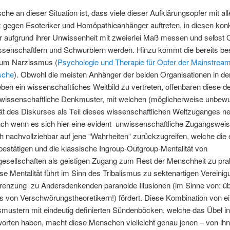
che an dieser Situation ist, dass viele dieser Aufklärungsopfer mit all
gegen Esoteriker und Homöpathieanhänger auftreten, in diesen kon
r aufgrund ihrer Unwissenheit mit zweierlei Maß messen und selbst 
senschaftlern und Schwurblern werden. Hinzu kommt die bereits b
um Narzissmus (
Psychologie und Therapie für Opfer der Mainstream
sche
). Obwohl die meisten Anhänger der beiden Organisationen in d
ben ein wissenschaftliches Weltbild zu vertreten, offenbaren diese 
rwissenschaftliche Denkmuster, mit welchen (möglicherweise unbewu
t des Diskurses als Teil dieses wissenschaftlichen Weltzuganges neg
uch wenn es sich hier eine evident unwissenschaftliche Zugangsweis
 nachvollziehbar auf jene “Wahrheiten“ zurückzugreifen, welche die
 bestätigen und die klassische Ingroup-Outgroup-Mentalität von
sellschaften als geistigen Zugang zum Rest der Menschheit zu prak
e Mentalität führt im Sinn des Tribalismus zu sektenartigen Vereinig
renzung zu Andersdenkenden paranoide Illusionen (im Sinne von: üb
s von Verschwörungstheoretikern!) fördert. Diese Kombination von e
mustern mit eindeutig definierten Sündenböcken, welche das Übel in
worten haben, macht diese Menschen vielleicht genau jenen – von ih