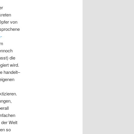
er
kreten
Opfer von
esprochene
-
em
dennoch
sst) die
iert wird.
e handelt–
 eigenen
tizieren.
ungen,
erall
infachen
 der Welt
nen so