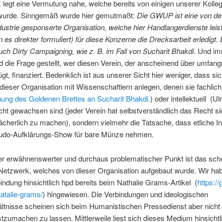
legt eine Vermutung nahe, welche bereits von einigen unserer Kolle
wurde. Sinngemäß wurde hier gemutmaßt:
Die GWUP ist eine von de
strie gesponserte Organisation, welche hier Handlangerdienste leist
es direkter formuliert) für diese Konzerne die Drecksarbeit erledigt.
ch Dirty Campaigning, wie z. B. im Fall von Sucharit Bhakdi
. Und i
d die Frage gestellt, wer diesen Verein, der anscheinend über umfang
fügt, finanziert. Bedenklich ist aus unserer Sicht hier weniger, dass sic
 dieser Organisation mit Wissenschaftlern anlegen, denen sie fachlich
hung des Goldenen Brettes an Sucharit Bhakdi.
) oder intellektuell (Ul
cht gewachsen sind (jeder Verein hat selbstverständlich das Recht si
 lächerlich zu machen), sondern vielmehr die Tatsache, dass etliche Int
udo-Aufklärungs-Show für bare Münze nehmen.
rer erwähnenswerter und durchaus problematischer Punkt ist das sch
Netzwerk, welches von dieser Organisation aufgebaut wurde. Wir ha
indung hinsichtlich hpd bereits beim Nathalie Grams-Artikel (
https://
atalie-grams/
) hingewiesen. Die Verbindungen und ideologischen
ltnisse scheinen sich beim Humanistischen Pressedienst aber nicht 
tzumachen zu lassen. Mittlerweile liest sich dieses Medium hinsichtl