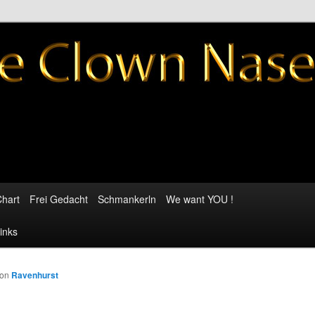
ufklärung der Bevölkerung
n Nase – Award
hart
Frei Gedacht
Schmankerln
We want YOU !
inks
von
Ravenhurst