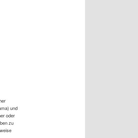
…
her
kama) und
ner oder
uben zu
rweise