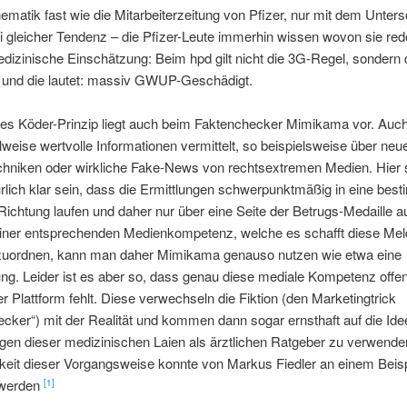
matik fast wie die Mitarbeiterzeitung von Pfizer, nur mit dem Unters
 gleicher Tendenz – die Pfizer-Leute immerhin wissen wovon sie red
izinische Einschätzung: Beim hpd gilt nicht die 3G-Regel, sondern 
 und die lautet: massiv GWUP-Geschädigt.
ges Köder-Prinzip liegt auch beim Faktenchecker Mimikama vor. Auch
lweise wertvolle Informationen vermittelt, so beispielsweise über neu
chniken oder wirkliche Fake-News von rechtsextremen Medien. Hier 
rlich klar sein, dass die Ermittlungen schwerpunktmäßig in eine bes
 Richtung laufen und daher nur über eine Seite der Betrugs-Medaille a
 einer entsprechenden Medienkompetenz, welche es schafft diese Me
inzuordnen, kann man daher Mimikama genauso nutzen wie etwa eine
ung. Leider ist es aber so, dass genau diese mediale Kompetenz offen
r Plattform fehlt. Diese verwechseln die Fiktion (den Marketingtrick
cker“) mit der Realität und kommen dann sogar ernsthaft auf die Ide
gen dieser medizinischen Laien als ärztlichen Ratgeber zu verwende
keit dieser Vorgangsweise konnte von Markus Fiedler an einem Beisp
 werden
[1]