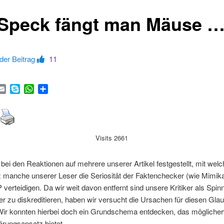
 Speck fängt man Mäuse 
 der Beitrag
11
ook
itter
Email
Skype
WhatsApp
Teilen
Visits 2661
bei den Reaktionen auf mehrere unserer Artikel festgestellt, mit welc
manche unserer Leser die Seriosität der Faktenchecker (wie Mimi
erteidigen. Da wir weit davon entfernt sind unsere Kritiker als Spin
er zu diskreditieren, haben wir versucht die Ursachen für diesen Gla
 Wir konnten hierbei doch ein Grundschema entdecken, das mögliche
ärungsansatz bietet.