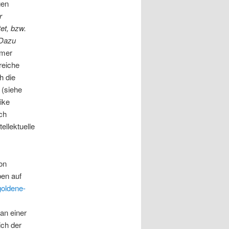
gen
r
et, bzw.
 Dazu
mmer
reiche
h die
 (siehe
rike
ch
ellektuelle
on
ben auf
goldene-
an einer
ich der