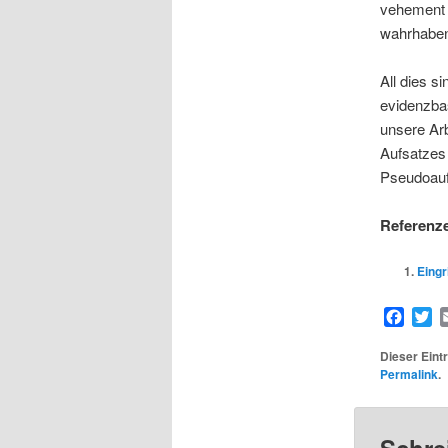
vehement k
wahrhaben
All dies s
evidenzbas
unsere Ar
Aufsatzes
Pseudoauf
Referenz
Eingr
Face
Tw
Dieser Eintr
Permalink
.
Schre