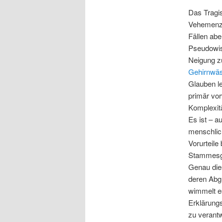
Das Tragis
Vehemenz 
Fällen abe
Pseudowis
Neigung z
Gehirnwä
Glauben le
primär vo
Komplexitä
Es ist – a
menschlich
Vorurteile
Stammesge
Genau dies
deren Abg
wimmelt e
Erklärungs
zu verant