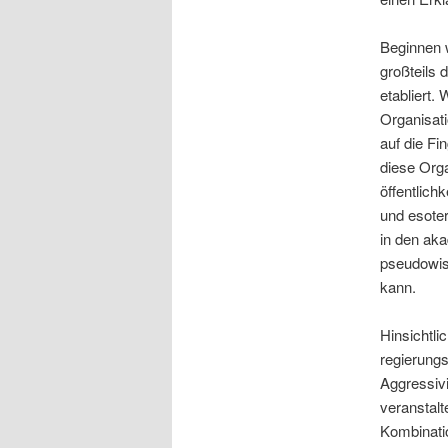
Beginnen w
großteils 
etabliert.
Organisat
auf die Fi
diese Orga
öffentlic
und esoter
in den ak
pseudowiss
kann.
Hinsichtli
regierungs
Aggressivi
veranstalt
Kombinatio