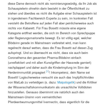
diese Dame dennoch nicht als nominierungswürdig, da ihr Job als
Schauspielerin ohnehin darin besteht in der Öffentlichkeit zu
stehen und überdies es nicht die Aufgabe einer Schauspielerin ist
in irgendeinem Fachbereich Experte zu sein, im konkreten Fall
versteht die Betroffene auf jeden Fall aber peinlicherweise auch
nichts von Kabarett. Für Frau Bosetti müsste eine eigene
Kategorie eröffnet werden, die sich im Bereich von Sprechpuppe
oder Regierungsmarionette bewegt. Es ist völlig egal, welcher
Blödsinn gerade im Mainstream verbreitet wird, man kann
regelrecht darauf wetten, dass die Frau Bosetti auf diesen Zug
aufspringt. Und so überrascht es nicht, dass sie auch beim
Coronathema den gesamten Pharma-Blödsinn einfach
(unreflektiert und mit allen Kunstgriffen der Hassrede garniert)
nachplappert und daher auch die Kinderimpfung im Sinn der
[1]
Herdenimmunität propagiert
! Inkompetenz, dein Name sei
Bosetti! Logischerweise versucht sie auch das Impfpflichtvideo
von MaiLab zu verteidigen (s. dazu:
Maipologetik
) und die Kritiker
der Wissenschaftskommunikatorin als unsachliche Vollidioten
hinzustellen. Genauso übernimmt sie natürlich auch den
Mainstream-Unsinn vom vermeintlichen
Pferdeentwurmungsmittel Ivermectin, dass eigentlich für die