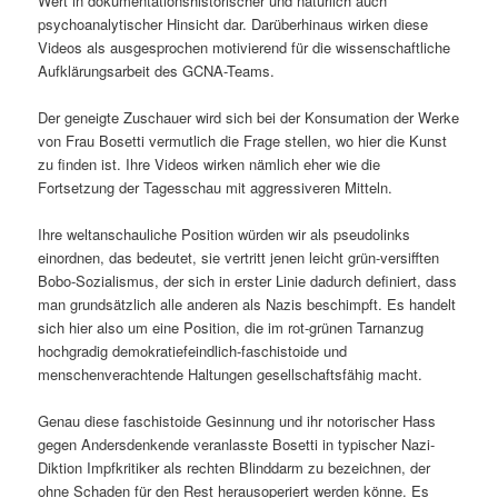
Wert in dokumentationshistorischer und natürlich auch
psychoanalytischer Hinsicht dar. Darüberhinaus wirken diese
Videos als ausgesprochen motivierend für die wissenschaftliche
Aufklärungsarbeit des GCNA-Teams.
Der geneigte Zuschauer wird sich bei der Konsumation der Werke
von Frau Bosetti vermutlich die Frage stellen, wo hier die Kunst
zu finden ist. Ihre Videos wirken nämlich eher wie die
Fortsetzung der Tagesschau mit aggressiveren Mitteln.
Ihre weltanschauliche Position würden wir als pseudolinks
einordnen, das bedeutet, sie vertritt jenen leicht grün-versifften
Bobo-Sozialismus, der sich in erster Linie dadurch definiert, dass
man grundsätzlich alle anderen als Nazis beschimpft. Es handelt
sich hier also um eine Position, die im rot-grünen Tarnanzug
hochgradig demokratiefeindlich-faschistoide und
menschenverachtende Haltungen gesellschaftsfähig macht.
Genau diese faschistoide Gesinnung und ihr notorischer Hass
gegen Andersdenkende veranlasste Bosetti in typischer Nazi-
Diktion Impfkritiker als rechten Blinddarm zu bezeichnen, der
ohne Schaden für den Rest herausoperiert werden könne. Es