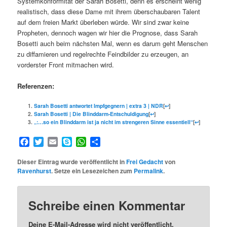
Systemkonformität der Sarah Bosetti, denn es erscheint wenig
realistisch, dass diese Dame mit ihrem überschaubaren Talent
auf dem freien Markt überleben würde. Wir sind zwar keine
Propheten, dennoch wagen wir hier die Prognose, dass Sarah
Bosetti auch beim nächsten Mal, wenn es darum geht Menschen
zu diffamieren und regelrechte Feindbilder zu erzeugen, an
vorderster Front mitmachen wird.
Referenzen:
Sarah Bosetti antwortet Impfgegnern | extra 3 | NDR
[
↩
]
Sarah Bosetti | Die Blinddarm-Entschuldigung
[
↩
]
„:…so ein Blinddarm ist ja nicht im strengeren Sinne essentiell“
[
↩
]
Facebook
Twitter
Email
Skype
WhatsApp
Teilen
Dieser Eintrag wurde veröffentlicht in
Frei Gedacht
von
Ravenhurst
. Setze ein Lesezeichen zum
Permalink
.
Schreibe einen Kommentar
Deine E-Mail-Adresse wird nicht veröffentlicht.