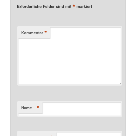
*
Erforderliche Felder sind mit
markiert
*
Kommentar
*
Name