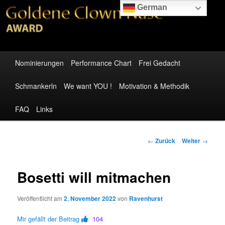
Zum
Gemeinnützige Plattform zur Aufklärung der Bevölkerung
German
Inhalt
wechseln
Goldene Clown Nase – Award
Hauptmenü
Nominierungen
Performance Chart
Frei Gedacht
Schmankerln
We want YOU !
Motivation & Methodik
FAQ
Links
Beitragsnavigation
←
Zurück
Weiter
→
Bosetti will mitmachen
Veröffentlicht am
2. November 2022
von
Ravenhurst
Mir gefällt der Beitrag
104