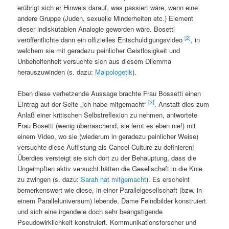
erübrigt sich er Hinweis darauf, was passiert wäre, wenn eine
andere Gruppe (Juden, sexuelle Minderheiten etc.) Element
dieser indiskutablen Analogie geworden wäre. Bosetti
[2]
veröffentlichte dann ein offizielles Entschuldigungsvideo
, in
welchem sie mit geradezu peinlicher Geistlosigkeit und
Unbeholfenheit versuchte sich aus diesem Dilemma
herauszuwinden (s. dazu:
Maip
o
logetik
).
Eben diese verhetzende Aussage brachte Frau Bossetti einen
[3]
Eintrag auf der Seite „ich habe mitgemacht“
. Anstatt dies zum
Anlaß einer kritischen Selbstreflexion zu nehmen, antwortete
Frau Bosetti (wenig überraschend, sie lernt es eben nie!) mit
einem Video, wo sie (wiederum in geradezu peinlicher Weise)
versuchte diese Auflistung als Cancel Culture zu definieren!
Überdies versteigt sie sich dort zu der Behauptung, dass die
Ungeimpften aktiv versucht hätten die Gesellschaft in die Knie
zu zwingen (s. dazu:
Sarah hat mitgemacht
). Es erscheint
bemerkenswert wie diese, in einer Parallelgesellschaft (bzw. in
einem Paralleluniversum) lebende, Dame Feindbilder konstruiert
und sich eine irgendwie doch sehr beängstigende
Pseudowirklichkeit konstruiert. Kommunikationsforscher und