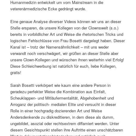
Humanmedizin entwickelt um vom Mainstream in die
veterenärmedizische Ecke gedrängt wurde.
Eine genaue Analyse diverser Videos können wir uns an dieser
Stelle ersparen, da unsere Kollegen von der Clownswelt (s.o.)
bereits in vorbildlicher Art und Weise die rhetorischen Tricks und
logischen Fehlschlüsse von Frau Bosetti dargelegt haben. Dieser
Kanal ist – trotz der Namensähnlichkeit – mit uns weder
verwandt noch verschwägert, wir grüßen an dieser Stelle aber
unsere Clown-Kollegen und wünschen ihnen weiterhin viel Erfolg!
Diese Schleichwerbung ist natürlich für euch, liebe Kollegen,
gratis!
Sarah Bosetti verkörpert wie kaum eine andere Person in
geradezu perfekter Weise die Kombination aus Einfalt,
Scheuklappen- und Mitläufermentalität, Abgehobenheit und
Arroganz der politisch-
medialen Elite und versucht in dieser
Rolle in einer hochgradig dozierenden Art und Weise
Andersdenkende zu diskreditieren, in dem diese als dumm,
ungebildet, asozial oder rechtsextrem diffamiert werden. Unter
diesem Gesichtspunkt stellen ihre Auftritte einen unschätzbaren