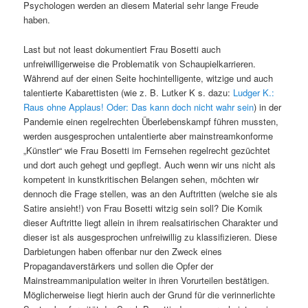
Psychologen werden an diesem Material sehr lange Freude
haben.
Last but not least dokumentiert Frau Bosetti auch
unfreiwilligerweise die Problematik von Schaupielkarrieren.
Während auf der einen Seite hochintelligente, witzige und auch
talentierte Kabarettisten (wie z. B. Lutker K s. dazu:
Ludger K.:
Raus ohne Applaus! Oder: Das kann doch nicht wahr sein
) in der
Pandemie einen regelrechten Überlebenskampf führen mussten,
werden ausgesprochen untalentierte aber mainstreamkonforme
„Künstler“ wie Frau Bosetti im Fernsehen regelrecht gezüchtet
und dort auch gehegt und gepflegt. Auch wenn wir uns nicht als
kompetent in kunstkritischen Belangen sehen, möchten wir
dennoch die Frage stellen, was an den Auftritten (welche sie als
Satire ansieht!) von Frau Bosetti witzig sein soll? Die Komik
dieser Auftritte liegt allein in ihrem realsatirischen Charakter und
dieser ist als ausgesprochen unfreiwillig zu klassifizieren. Diese
Darbietungen haben offenbar nur den Zweck eines
Propagandaverstärkers und sollen die Opfer der
Mainstreammanipulation weiter in ihren Vorurteilen bestätigen.
Möglicherweise liegt hierin auch der Grund für die verinnerlichte