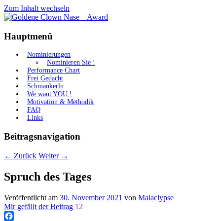
Zum Inhalt wechseln
Gemeinnützige Plattform zur Aufklärung 
Goldene Clown Nase – Award
Hauptmenü
Nominierungen
Nominieren Sie !
Performance Chart
Frei Gedacht
Schmankerln
We want YOU !
Motivation & Methodik
FAQ
Links
Beitragsnavigation
←
Zurück
Weiter
→
Spruch des Tages
Veröffentlicht am
30. November 2021
von
Malaclypse
Mir gefällt der Beitrag
12