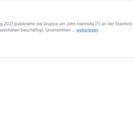
g 2021 publizierte die Gruppe um John Ioannidis [1] an der Stanford U
Stanford
egeschehen beschäftigt. Unumstritten …
weiterlesen
vs
Imperial
College
Studie